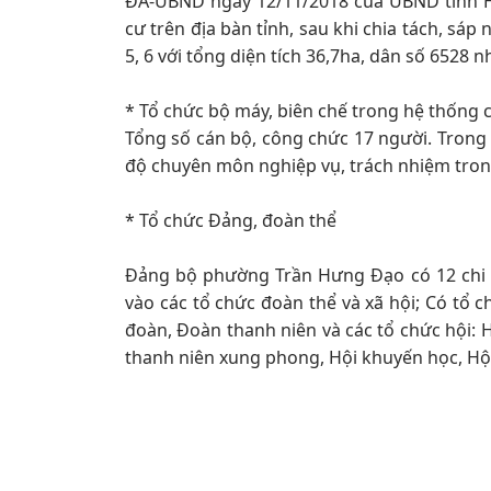
ĐA-UBND ngày 12/11/2018 của UBND tỉnh Hả
cư trên địa bàn tỉnh, sau khi chia tách, sá
5, 6 với tổng diện tích 36,7ha, dân số 6528 
* Tổ chức bộ máy, biên chế trong hệ thống c
Tổng số cán bộ, công chức 17 người. Trong 
độ chuyên môn nghiệp vụ, trách nhiệm tron
* Tổ chức Đảng, đoàn thể
Đảng bộ phường Trần Hưng Đạo có 12 chi b
vào các tổ chức đoàn thể và xã hội; Có tổ 
đoàn, Đoàn thanh niên và các tổ chức hội: 
thanh niên xung phong, Hội khuyến học, Hội