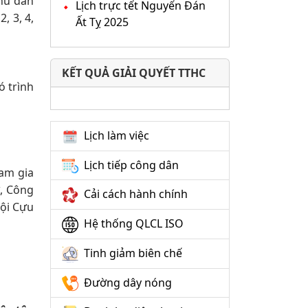
khu dân
Lịch trực tết Nguyến Đán
, 3, 4,
Ất Tỵ 2025
KẾT QUẢ GIẢI QUYẾT TTHC
ó trình
Lịch làm việc
Lịch tiếp công dân
am gia
ữ, Công
Cải cách hành chính
Hội Cựu
Hệ thống QLCL ISO
Tinh giảm biên chế
Đường dây nóng