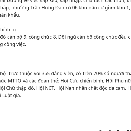
i Dương về việc sắp xếp, sáp nhập, chia tách các thôn, 
p nhập, phường Trần Hưng Đạo có 06 khu dân cư gồm khu 1, 2
nhân khẩu.
hính trị
đó cán bộ 9, công chức 8. Đội ngũ cán bộ công chức đều c
g công việc.
ộ trực thuộc với 365 đảng viên, có trên 70% số người th
chức MTTQ và các đoàn thể: Hội Cựu chiến binh, Hội Phụ n
Hội Chữ thập đỏ, Hội NCT, Hội Nạn nhân chất độc da cam, 
 Luật gia.